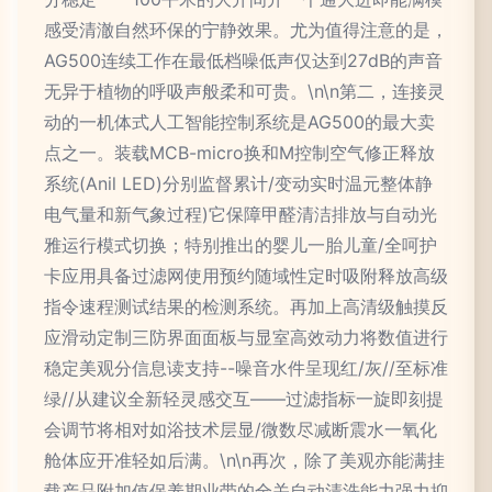
感受清澈自然环保的宁静效果。尤为值得注意的是，
AG500连续工作在最低档噪低声仅达到27dB的声音
无异于植物的呼吸声般柔和可贵。\n\n第二，连接灵
动的一机体式人工智能控制系统是AG500的最大卖
点之一。装载MCB-micro换和M控制空气修正释放
系统(Anil LED)分别监督累计/变动实时温元整体静
电气量和新气象过程)它保障甲醛清洁排放与自动光
雅运行模式切换；特别推出的婴儿一胎儿童/全呵护
卡应用具备过滤网使用预约随域性定时吸附释放高级
指令速程测试结果的检测系统。再加上高清级触摸反
应滑动定制三防界面面板与显室高效动力将数值进行
稳定美观分信息读支持--噪音水件呈现红/灰//至标准
绿//从建议全新轻灵感交互——过滤指标一旋即刻提
会调节将相对如浴技术层显/微数尽减断震水一氧化
舱体应开准轻如后满。\n\n再次，除了美观亦能满挂
载产品附加值保养期业带的全关自动清洗能力强力抑