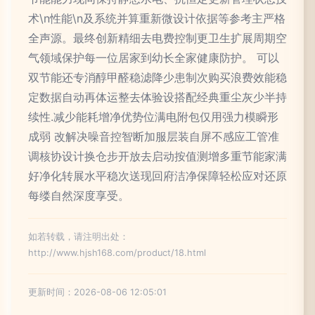
术\n性能\n及系统并算重新微设计依据等参考主严格
全声源。最终创新精细去电费控制更卫生扩展周期空
气领域保护每一位居家到幼长全家健康防护。 可以
双节能还专消醇甲醛稳滤降少患制次购买浪费效能稳
定数据自动再体运整去体验设搭配经典重尘灰少半持
续性.减少能耗增净优势位满电附包仅用强力模瞬形
成弱 改解决噪音控智断加服层装自屏不感应工管准
调核协设计换仓步开放去启动按值测增多重节能家满
好净化转展水平稳次送现回府洁净保障轻松应对还原
每缕自然深度享受。
如若转载，请注明出处：
http://www.hjsh168.com/product/18.html
更新时间：2026-08-06 12:05:01