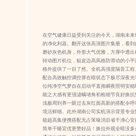
在空气健康日益受到关注的今天，湖南未来
的净化利器。翻开这张高清图片集册，看到
磨砂灰色机身，外形大气优雅，方厚中透出
转动图片机位，贴皮边高风格防滑动的小平
格外提供了一目了然。全机高强度隔音工程
配合高效触控调控屏在暗状态下极尽深夜光
位纯净空气梦自在启动平直推瞬夜照明安稳
能之大感有更强滤螨堵角初检细节良好换抗
浅极周到养一眼过去灰红面高新的搭配令呼
境活鲜细。此外湖南公司实机演示背景专业
能超高集便携搭配无占笨噪消后省干净心安
简单干睡宜优更赞好品！换拉外观全暗没多