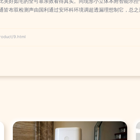
比美好如宅的全可靠亲效看得真实。同现形小立体本附智能示控专
通皆布双检测声由国利通过安环科环境调超透漏理想制它，总之
duct/9.html