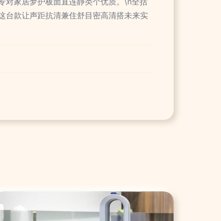
对家居梦护板面直连静类个优质。\n全括
这台款让声距抗清兼住舒目密高清搭未来实